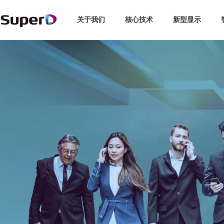
关于我们
核心技术
新型显示
企业介绍
3D显示
智能探伤
博彩娱乐
汽车
全球布局
企业新闻
3C
智慧交通
领导关怀
未来眼镜
交通安全
视觉专利
行业动态
新能源
手机/PC
发展历程
复眼视界
专利索引
媒体报道
轨道交通
品牌故事
动作捕捉
视频中心