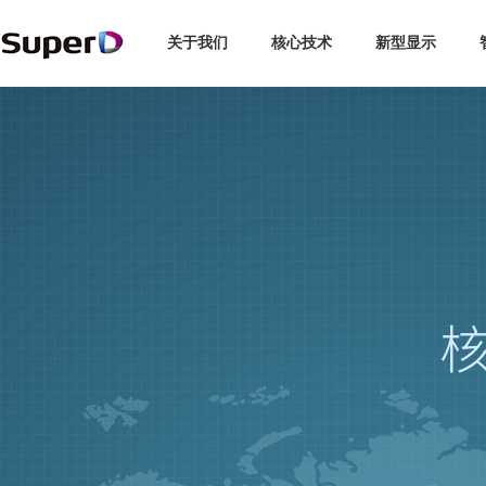
关于我们
核心技术
新型显示
企业介绍
3D显示
智能探伤
博彩娱乐
汽车
全球布局
企业新闻
3C
智慧交通
领导关怀
未来眼镜
交通安全
视觉专利
行业动态
新能源
手机/PC
发展历程
复眼视界
专利索引
媒体报道
轨道交通
品牌故事
动作捕捉
视频中心