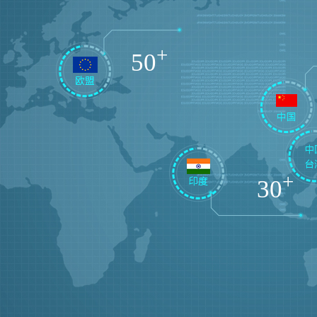
+
5
+
8
+
10
+
3