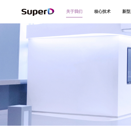
关于我们
核心技术
新型
企业介绍
3D显示
智能探伤
博彩娱乐
汽车
全球布局
企业新闻
3C
智慧交通
领导关怀
未来眼镜
交通安全
视觉专利
行业动态
新能源
手机/PC
发展历程
复眼视界
专利索引
媒体报道
轨道交通
品牌故事
动作捕捉
视频中心