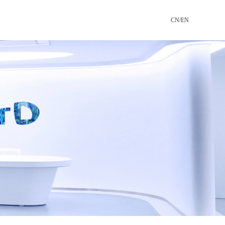
CN
/
EN