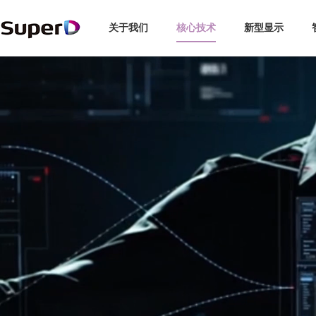
关于我们
核心技术
新型显示
企业介绍
3D显示
智能探伤
博彩娱乐
汽车
全球布局
企业新闻
3C
智慧交通
领导关怀
未来眼镜
交通安全
视觉专利
行业动态
新能源
手机/PC
发展历程
复眼视界
专利索引
媒体报道
轨道交通
品牌故事
动作捕捉
视频中心