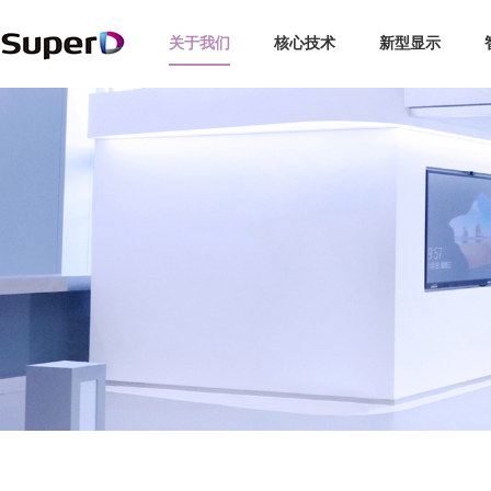
关于我们
核心技术
新型显示
企业介绍
3D显示
智能探伤
博彩娱乐
汽车
全球布局
企业新闻
3C
智慧交通
领导关怀
未来眼镜
交通安全
视觉专利
行业动态
新能源
手机/PC
发展历程
复眼视界
专利索引
媒体报道
轨道交通
品牌故事
动作捕捉
视频中心