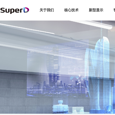
关于我们
核心技术
新型显示
企业介绍
3D显示
智能探伤
博彩娱乐
汽车
全球布局
企业新闻
3C
智慧交通
领导关怀
未来眼镜
交通安全
视觉专利
行业动态
新能源
手机/PC
发展历程
复眼视界
专利索引
媒体报道
轨道交通
品牌故事
动作捕捉
视频中心