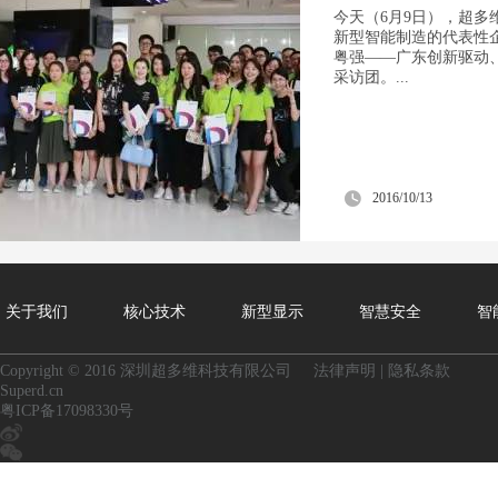
今天（6月9日），超多
新型智能制造的代表性
粤强——广东创新驱动
采访团。...
2016/10/13
关于我们
核心技术
新型显示
智慧安全
智
Copyright © 2016 深圳超多维科技有限公司
法律声明
|
隐私条款
Superd.cn
粤ICP备17098330号